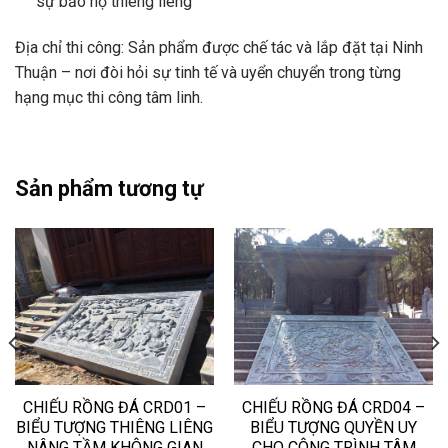
sự bảo hộ thiêng liêng
Địa chỉ thi công: Sản phẩm được chế tác và lắp đặt tại Ninh
Thuận – nơi đòi hỏi sự tinh tế và uyển chuyển trong từng
hạng mục thi công tâm linh.
Sản phẩm tương tự
CHIẾU RỒNG ĐÁ CRD01 –
CHIẾU RỒNG ĐÁ CRD04 –
BIỂU TƯỢNG THIÊNG LIÊNG
BIỂU TƯỢNG QUYỀN UY
NÂNG TẦM KHÔNG GIAN
CHO CÔNG TRÌNH TÂM