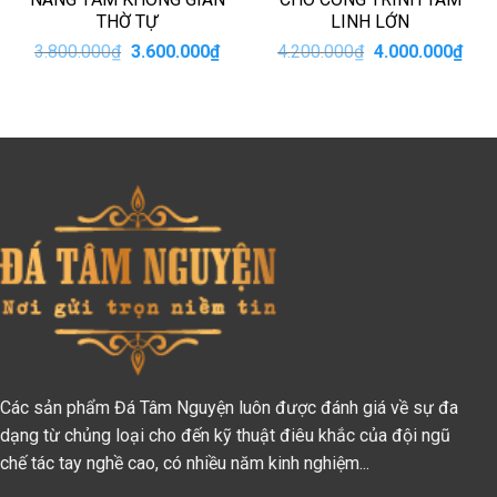
THỜ TỰ
LINH LỚN
Giá
Giá
Giá
Giá
3.800.000
₫
3.600.000
₫
4.200.000
₫
4.000.000
₫
n
gốc
hiện
gốc
hiện
là:
tại
là:
tại
3.800.000₫.
là:
4.200.000₫.
là:
00.000₫.
3.600.000₫.
4.00
Các sản phẩm Đá Tâm Nguyện luôn được đánh giá về sự đa
dạng từ chủng loại cho đến kỹ thuật điêu khắc của đội ngũ
chế tác tay nghề cao, có nhiều năm kinh nghiệm...