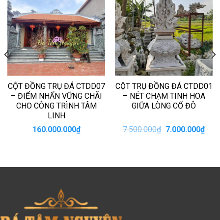
CỘT ĐỒNG TRỤ ĐÁ CTDD07
CỘT TRỤ ĐỒNG ĐÁ CTDD01
– ĐIỂM NHẤN VỮNG CHÃI
– NÉT CHẠM TINH HOA
CHO CÔNG TRÌNH TÂM
GIỮA LÒNG CỐ ĐÔ
LINH
Giá
Giá
160.000.000
₫
7.500.000
₫
7.000.000
₫
n
gốc
hiện
là:
tại
7.500.000₫.
là:
00.000₫.
7.00