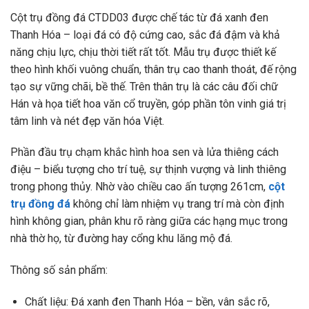
Cột trụ đồng đá CTDD03 được chế tác từ đá xanh đen
Thanh Hóa – loại đá có độ cứng cao, sắc đá đậm và khả
năng chịu lực, chịu thời tiết rất tốt. Mẫu trụ được thiết kế
theo hình khối vuông chuẩn, thân trụ cao thanh thoát, đế rộng
tạo sự vững chãi, bề thế. Trên thân trụ là các câu đối chữ
Hán và họa tiết hoa văn cổ truyền, góp phần tôn vinh giá trị
tâm linh và nét đẹp văn hóa Việt.
Phần đầu trụ chạm khắc hình hoa sen và lửa thiêng cách
điệu – biểu tượng cho trí tuệ, sự thịnh vượng và linh thiêng
trong phong thủy. Nhờ vào chiều cao ấn tượng 261cm,
cột
trụ đồng đá
không chỉ làm nhiệm vụ trang trí mà còn định
hình không gian, phân khu rõ ràng giữa các hạng mục trong
nhà thờ họ, từ đường hay cổng khu lăng mộ đá.
Thông số sản phẩm:
Chất liệu: Đá xanh đen Thanh Hóa – bền, vân sắc rõ,