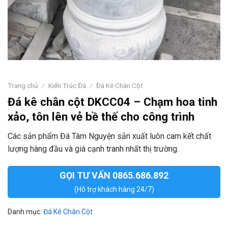
Trang chủ
/
Kiến Trúc Đá
/
Đá Kê Chân Cột
Đá kê chân cột DKCC04 – Chạm hoa tinh
xảo, tôn lên vẻ bề thế cho công trình
Các sản phẩm Đá Tâm Nguyện sản xuất luôn cam kết chất
lượng hàng đầu và giá cạnh tranh nhất thị trường.
GỌI TƯ VẤN 0865.686.892
(Hỗ trợ khách hàng 24/7)
Danh mục:
Đá Kê Chân Cột