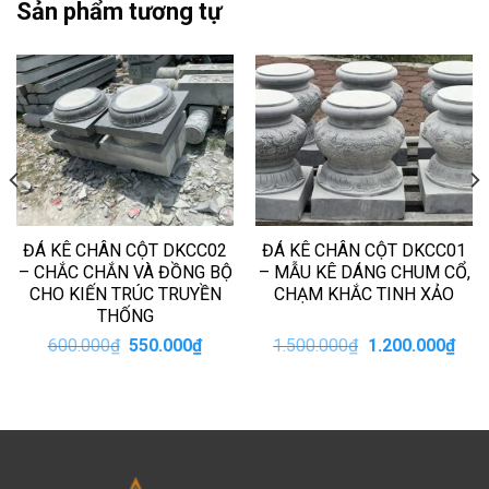
Sản phẩm tương tự
ĐÁ KÊ CHÂN CỘT DKCC02
ĐÁ KÊ CHÂN CỘT DKCC01
– CHẮC CHẮN VÀ ĐỒNG BỘ
– MẪU KÊ DÁNG CHUM CỔ,
CHO KIẾN TRÚC TRUYỀN
CHẠM KHẮC TINH XẢO
THỐNG
Giá
Giá
Giá
Giá
600.000
₫
550.000
₫
1.500.000
₫
1.200.000
₫
gốc
hiện
gốc
hiện
là:
tại
là:
tại
600.000₫.
là:
1.500.000₫.
là:
000₫.
550.000₫.
1.20