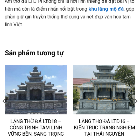
Am thờ đá LTD14 không chỉ là nơi linh thiêng để đặt bài vị tổ
tiên mà còn là điểm nhấn nổi bật trong
khu lăng mộ đá
, góp
phần giữ gìn truyền thống thờ cúng và nét đẹp văn hóa tâm
linh Việt.
Sản phẩm tương tự
LĂNG THỜ ĐÁ LTD18 –
LĂNG THỜ ĐÁ LTD16 –
CÔNG TRÌNH TÂM LINH
KIẾN TRÚC TRANG NGHIÊM
VỮNG BỀN, SANG TRỌNG
TẠI THÁI NGUYÊN