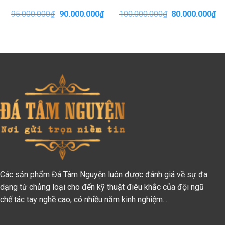
Giá
Giá
Giá
Gi
95.000.000
₫
90.000.000
₫
100.000.000
₫
80.000.000
₫
gốc
hiện
gốc
hi
là:
tại
là:
tại
95.000.000₫.
là:
100.000.000₫.
là:
90.000.000₫.
80
Các sản phẩm Đá Tâm Nguyện luôn được đánh giá về sự đa
dạng từ chủng loại cho đến kỹ thuật điêu khắc của đội ngũ
chế tác tay nghề cao, có nhiều năm kinh nghiệm...