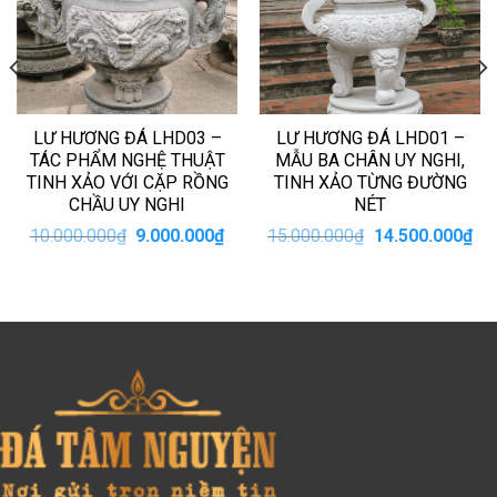
LƯ HƯƠNG ĐÁ LHD03 –
LƯ HƯƠNG ĐÁ LHD01 –
TÁC PHẨM NGHỆ THUẬT
MẪU BA CHÂN UY NGHI,
TINH XẢO VỚI CẶP RỒNG
TINH XẢO TỪNG ĐƯỜNG
CHẦU UY NGHI
NÉT
iá
Giá
Giá
Giá
Giá
10.000.000
₫
9.000.000
₫
15.000.000
₫
14.500.000
₫
iện
gốc
hiện
gốc
hiệ
i
là:
tại
là:
tại
:
10.000.000₫.
là:
15.000.000₫.
là:
4.000.000₫.
9.000.000₫.
14.