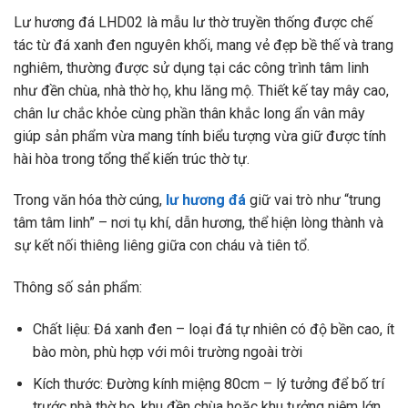
Lư hương đá LHD02 là mẫu lư thờ truyền thống được chế
tác từ đá xanh đen nguyên khối, mang vẻ đẹp bề thế và trang
nghiêm, thường được sử dụng tại các công trình tâm linh
như đền chùa, nhà thờ họ, khu lăng mộ. Thiết kế tay mây cao,
chân lư chắc khỏe cùng phần thân khắc long ẩn vân mây
giúp sản phẩm vừa mang tính biểu tượng vừa giữ được tính
hài hòa trong tổng thể kiến trúc thờ tự.
Trong văn hóa thờ cúng,
lư hương đá
giữ vai trò như “trung
tâm tâm linh” – nơi tụ khí, dẫn hương, thể hiện lòng thành và
sự kết nối thiêng liêng giữa con cháu và tiên tổ.
Thông số sản phẩm:
Chất liệu: Đá xanh đen – loại đá tự nhiên có độ bền cao, ít
bào mòn, phù hợp với môi trường ngoài trời
Kích thước: Đường kính miệng 80cm – lý tưởng để bố trí
trước nhà thờ họ, khu đền chùa hoặc khu tưởng niệm lớn