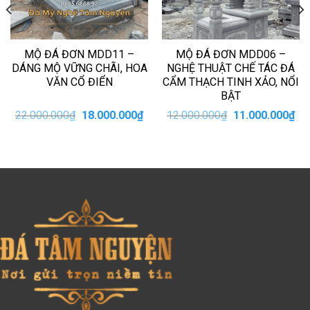
MỘ ĐÁ ĐƠN MDD11 –
MỘ ĐÁ ĐƠN MDD06 –
DÁNG MỘ VỮNG CHÃI, HOA
NGHỆ THUẬT CHẾ TÁC ĐÁ
VĂN CỔ ĐIỂN
CẨM THẠCH TINH XẢO, NỔI
BẬT
Giá
Giá
Giá
Giá
22.000.000
₫
18.000.000
₫
12.000.000
₫
11.000.000
₫
n
gốc
hiện
gốc
hiệ
là:
tại
là:
tại
22.000.000₫.
là:
12.000.000₫.
là:
00.000₫.
18.000.000₫.
11.