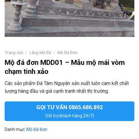
Trang chủ
/
Lăng Mộ Đá
/
Mộ Đá Đơn
Mộ đá đơn MDD01 – Mẫu mộ mái vòm
chạm tinh xảo
Các sản phẩm Đá Tâm Nguyện sản xuất luôn cam kết chất
lượng hàng đầu và giá cạnh tranh nhất thị trường.
GỌI TƯ VẤN 0865.686.892
(Hỗ trợ khách hàng 24/7)
Danh mục:
Mộ Đá Đơn