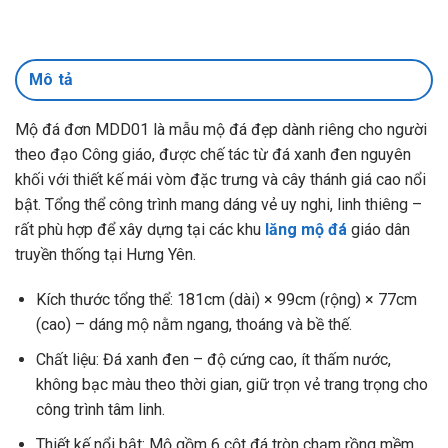
Mô tả
Mộ đá đơn MDD01 là mẫu mộ đá đẹp dành riêng cho người
theo đạo Công giáo, được chế tác từ đá xanh đen nguyên
khối với thiết kế mái vòm đặc trưng và cây thánh giá cao nổi
bật. Tổng thể công trình mang dáng vẻ uy nghi, linh thiêng –
rất phù hợp để xây dựng tại các khu
lăng mộ đá
giáo dân
truyền thống tại Hưng Yên.
Kích thước tổng thể: 181cm (dài) × 99cm (rộng) × 77cm
(cao) – dáng mộ nằm ngang, thoáng và bề thế.
Chất liệu: Đá xanh đen – độ cứng cao, ít thấm nước,
không bạc màu theo thời gian, giữ trọn vẻ trang trọng cho
công trình tâm linh.
Thiết kế nổi bật: Mộ gồm 6 cột đá tròn chạm rồng mềm