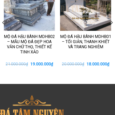
MỘ ĐÁ HẬU BÀNH MDHB02
MỘ ĐÁ HẬU BÀNH MDHB01
– MẪU MỘ ĐÁ ĐẸP HOA
– TỐI GIẢN, THANH KHIẾT
VĂN CHỮ THỌ, THIẾT KẾ
VÀ TRANG NGHIÊM
TINH XẢO
iá
Giá
Giá
Giá
Giá
21.000.000
₫
19.000.000
₫
20.000.000
₫
18.000.000
₫
iện
gốc
hiện
gốc
hiệ
i
là:
tại
là:
tại
:
21.000.000₫.
là:
20.000.000₫.
là:
5.000.000₫.
19.000.000₫.
18.