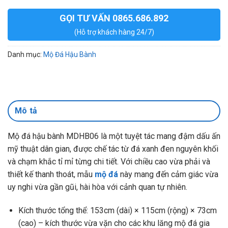
GỌI TƯ VẤN 0865.686.892
(Hỗ trợ khách hàng 24/7)
Danh mục:
Mộ Đá Hậu Bành
Mô tả
Mộ đá hậu bành MDHB06 là một tuyệt tác mang đậm dấu ấn
mỹ thuật dân gian, được chế tác từ đá xanh đen nguyên khối
và chạm khắc tỉ mỉ từng chi tiết. Với chiều cao vừa phải và
thiết kế thanh thoát, mẫu
mộ đá
này mang đến cảm giác vừa
uy nghi vừa gần gũi, hài hòa với cảnh quan tự nhiên.
Kích thước tổng thể: 153cm (dài) × 115cm (rộng) × 73cm
(cao) – kích thước vừa vặn cho các khu lăng mộ đá gia