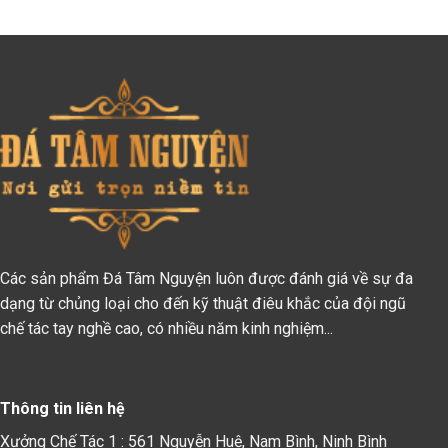
:
15.000.000₫.
là:
12.000.000₫.
là:
0.000.000₫.
13.500.000₫.
11.
Các sản phẩm Đá Tâm Nguyện luôn được đánh giá về sự đa
dạng từ chủng loại cho đến kỹ thuật điêu khắc của đội ngũ
chế tác tay nghề cao, có nhiều năm kinh nghiệm...
Thông tin liên hệ
Xưởng Chế Tác 1 : 561 Nguyễn Huệ, Nam Bình, Ninh Bình