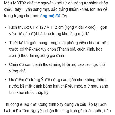
Mẫu MDT02 chế tác nguyên khối từ đá trắng tự nhiên nhập
khẩu Italy – vân sáng mịn, sắc trắng thuần khiết, tôn lên vẻ
trang trọng cho mọi
lăng mộ đá
đẹp.
Kích thước: 81 × 127 × 112 cm (rộng × dài × cao) – gọn
vừa, dễ sắp đặt hài hoà trong khu lăng mộ đá.
Thiết kế tối giản sang trọng: mái phẳng viền chỉ soi; mặt
trước có thể khắc tuỳ chọn (Thánh giá, cuốn Kinh, hoa
sen…) theo tín ngưỡng gia đình.
Chân đế sen thanh thoát nâng khối mộ cao ráo, tạo thế
vững chãi.
Ưu điểm đá trắng Ý: độ cứng cao, gần như không thấm
nước; bề mặt đánh bóng hạn chế rêu mốc, giữ màu sáng
tinh khôi nhiều thập kỷ.
Thi công & lắp đặt: Công trình xây dựng và cẩu lắp tại Sơn
La bởi Đá Tâm Nguyện; nhận thi công trọn gói toàn quốc, bảo