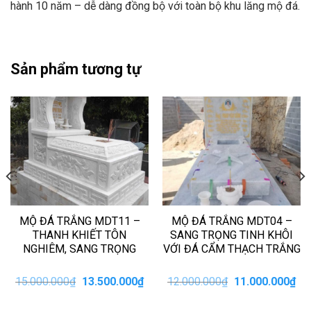
hành 10 năm – dễ dàng đồng bộ với toàn bộ khu lăng mộ đá.
Sản phẩm tương tự
MỘ ĐÁ TRẮNG MDT11 –
MỘ ĐÁ TRẮNG MDT04 –
THANH KHIẾT TÔN
SANG TRỌNG TINH KHÔI
NGHIÊM, SANG TRỌNG
VỚI ĐÁ CẨM THẠCH TRẮNG
iá
Giá
Giá
Giá
Giá
15.000.000
₫
13.500.000
₫
12.000.000
₫
11.000.000
₫
iện
gốc
hiện
gốc
hiệ
i
là:
tại
là:
tại