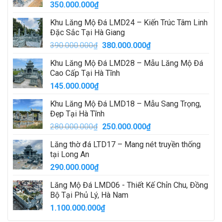
350.000.000
₫
Khu Lăng Mộ Đá LMD24 – Kiến Trúc Tâm Linh
Đặc Sắc Tại Hà Giang
Giá
Giá
390.000.000
₫
380.000.000
₫
gốc
hiện
Khu Lăng Mộ Đá LMD28 – Mẫu Lăng Mộ Đá
là:
tại
Cao Cấp Tại Hà Tĩnh
390.000.000₫.
là:
145.000.000
₫
380.000.000₫.
Khu Lăng Mộ Đá LMD18 – Mẫu Sang Trọng,
Đẹp Tại Hà Tĩnh
Giá
Giá
280.000.000
₫
250.000.000
₫
gốc
hiện
Lăng thờ đá LTD17 – Mang nét truyền thống
là:
tại
tại Long An
280.000.000₫.
là:
290.000.000
₫
250.000.000₫.
Lăng Mộ Đá LMD06 - Thiết Kế Chỉn Chu, Đồng
Bộ Tại Phủ Lý, Hà Nam
1.100.000.000
₫