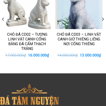
CHÓ ĐÁ CD02 – TƯỢNG
CHÓ ĐÁ CD03 – LINH VẬT
LINH VẬT CANH CỔNG
CANH GIỮ THIÊNG LIÊNG
BẰNG ĐÁ CẨM THẠCH
NƠI CỔNG THIÊNG
TRẮNG
iá
Giá
Giá
Giá
Giá
17.000.000
₫
16.000.000
₫
14.000.000
₫
13.000.000
₫
iện
gốc
hiện
gốc
hiệ
i
là:
tại
là:
tại
:
17.000.000₫.
là:
14.000.000₫.
là:
4.000.000₫.
16.000.000₫.
13.