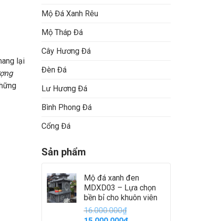
Mộ Đá Xanh Rêu
Mộ Tháp Đá
Cây Hương Đá
mang lại
Đèn Đá
ượng
những
Lư Hương Đá
Bình Phong Đá
Cổng Đá
Sản phẩm
Mộ đá xanh đen
MDXD03 – Lựa chọn
bền bỉ cho khuôn viên
16.000.000
₫
Giá
Giá
15.000.000
₫