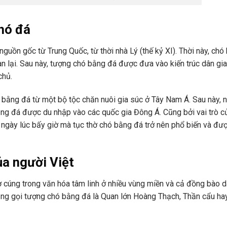
hó đá
guồn gốc từ Trung Quốc, từ thời nhà Lý (thế kỷ XI). Thời này, chó
 lại. Sau này, tượng chó bằng đá được đưa vào kiến trúc dân gia
chủ.
ó bằng đá từ một bộ tộc chăn nuôi gia súc ở Tây Nam Á. Sau này, 
ằng đá được du nhập vào các quốc gia Đông Á. Cũng bởi vai trò củ
 ngày lúc bấy giờ mà tục thờ chó bằng đá trở nên phổ biến và đư
a người Việt
ờ cúng trong văn hóa tâm linh ở nhiều vùng miền và cả đồng bào d
hụng gọi tượng chó bằng đá là Quan lớn Hoàng Thạch, Thần cẩu ha