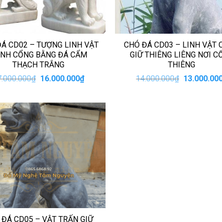
Á CD02 – TƯỢNG LINH VẬT
CHÓ ĐÁ CD03 – LINH VẬT
NH CỔNG BẰNG ĐÁ CẨM
GIỮ THIÊNG LIÊNG NƠI C
THẠCH TRẮNG
THIÊNG
Giá
Giá
Giá
7.000.000
₫
16.000.000
₫
14.000.000
₫
13.000.00
gốc
hiện
gốc
là:
tại
là:
17.000.000₫.
là:
14.000.000
16.000.000₫.
 ĐÁ CD05 – VẬT TRẤN GIỮ