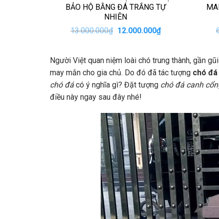
BẢO HỘ BẰNG ĐÁ TRẮNG TỰ
MA
NHIÊN
Giá
Giá
13.000.000
₫
12.000.000
₫
gốc
hiện
là:
tại
13.000.000₫.
là:
Người Việt quan niệm loài chó trung thành, gần gũi 
12.000.000₫.
may mắn cho gia chủ. Do đó đã tác tượng
chó đá
chó đá
có ý nghĩa gì? Đặt tượng
chó đá canh cổn
điều này ngay sau đây nhé!