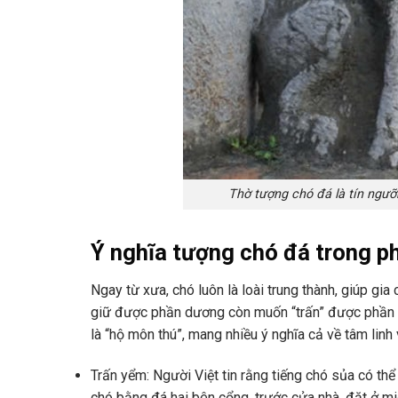
Thờ tượng chó đá là tín ngưỡ
Ý nghĩa tượng chó đá trong p
Ngay từ xưa, chó luôn là loài trung thành, giúp gi
giữ được phần dương còn muốn “trấn” được phần 
là “hộ môn thú”, mang nhiều ý nghĩa cả về tâm linh
Trấn yểm: Người Việt tin rằng tiếng chó sủa có thể
chó bằng đá hai bên cổng, trước cửa nhà, đặt ở miế