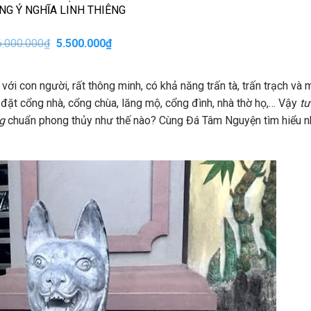
NG Ý NGHĨA LINH THIÊNG
Giá
Giá
6.000.000
₫
5.500.000
₫
gốc
hiện
là:
tại
6.000.000₫.
là:
với con người, rất thông minh, có khả năng trấn tà, trấn trạch và 
5.500.000₫.
đặt cổng nhà, cổng chùa, lăng mộ, cổng đình, nhà thờ họ,… Vậy
t
g
chuẩn phong thủy như thế nào? Cùng Đá Tâm Nguyện tìm hiểu 