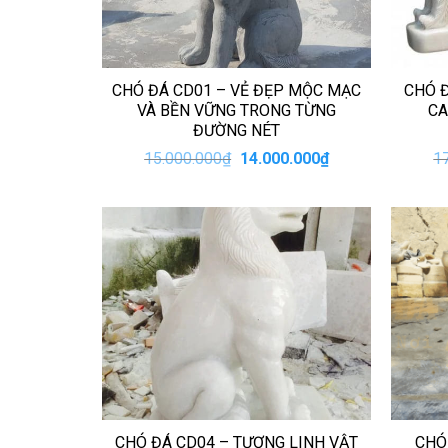
CHÓ ĐÁ CD01 – VẺ ĐẸP MỘC MẠC
CHÓ Đ
VÀ BỀN VỮNG TRONG TỪNG
CA
ĐƯỜNG NÉT
Giá
Giá
15.000.000
₫
14.000.000
₫
1
gốc
hiện
là:
tại
15.000.000₫.
là:
14.000.000₫.
CHÓ ĐÁ CD04 – TƯỢNG LINH VẬT
CHÓ