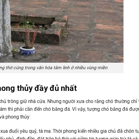
ng thờ cúng trong văn hóa tâm linh ở nhiều vùng miền
hong thủy đầy đủ nhất
a chủ trông giữ nhà cửa. Nhưng người xưa cho rằng chó thường chỉ 
âm thì phải cần đến chó bằng đá. Vì vậy, tượng chó bằng đá đư
 và phong thủy:
 xua đuổi yêu quỷ, tà ma. Thời phong kiến nhiều gia chủ đã chôn 
u phủ, đình đền, đặt trên bệ thờ với niềm tin tượng giúp trừ tà và