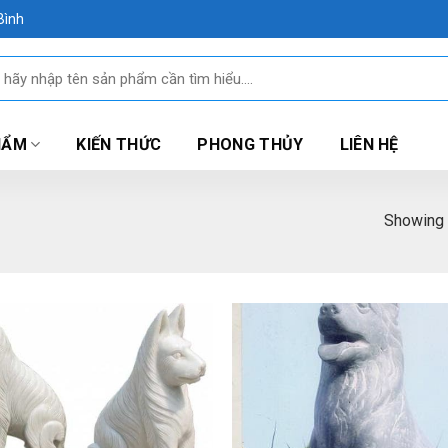
Bình
HẨM
KIẾN THỨC
PHONG THỦY
LIÊN HỆ
Showing a