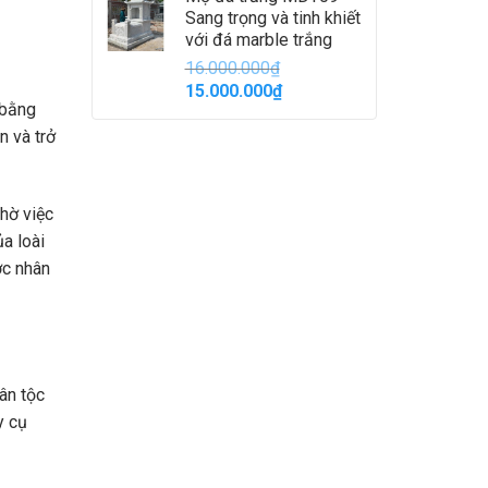
là:
tại
Sang trọng và tinh khiết
22.000.000₫.
là:
với đá marble trắng
19.000.000₫.
16.000.000
₫
Giá
Giá
15.000.000
₫
 bằng
gốc
hiện
là:
tại
n và trở
16.000.000₫.
là:
15.000.000₫.
nhờ việc
a loài
ợc nhân
ân tộc
y cụ