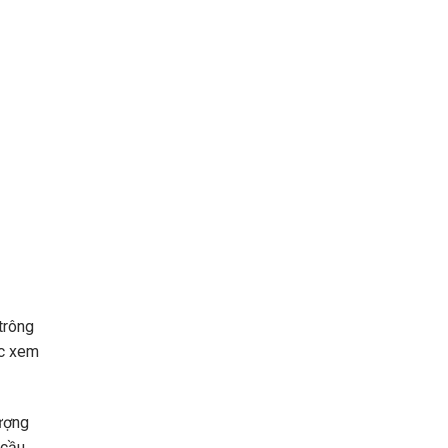
trông
ợc xem
tượng
 cầu