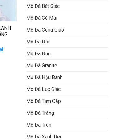
Mộ Đá Bát Giác
Mộ Đá Có Mái
 CANH
Mộ Đá Công Giáo
ỔNG
Mộ Đá Đôi
Giá
0
₫
Mộ Đá Đơn
hiện
tại
₫.
là:
Mộ Đá Granite
13.000.000₫.
Mộ Đá Hậu Bành
Mộ Đá Lục Giác
Mộ Đá Tam Cấp
Mộ Đá Trắng
Mộ Đá Tròn
Mộ Đá Xanh Đen