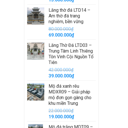
gốc
hiện
Lăng thờ đá LTD14 –
là:
tại
Am thờ đá trang
16.000.000₫.
là:
nghiêm, bền vững
15.000.000₫.
80.000.000
₫
Giá
Giá
69.000.000
₫
gốc
hiện
Lăng Thờ Đá LTD03 –
là:
tại
Trung Tâm Linh Thiêng
80.000.000₫.
là:
Tôn Vinh Cội Nguồn Tổ
69.000.000₫.
Tiên
42.000.000
₫
Giá
Giá
39.000.000
₫
gốc
hiện
Mộ đá xanh rêu
là:
tại
MDXR09 – Giải pháp
42.000.000₫.
là:
mộ đơn gọn gàng cho
39.000.000₫.
khu miền Trung
22.000.000
₫
Giá
Giá
19.000.000
₫
gốc
hiện
Mộ đá trắng MDT09 –