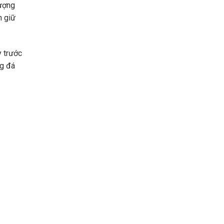
tượng
n giữ
 trước
ng đá