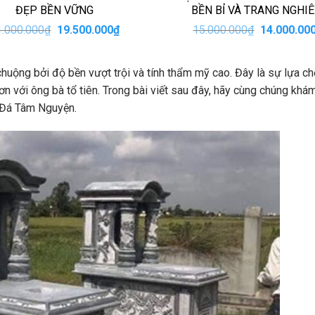
ĐẸP BỀN VỮNG
BỀN BỈ VÀ TRANG NGHI
Giá
Giá
Giá
1.000.000
₫
19.500.000
₫
15.000.000
₫
14.000.00
gốc
hiện
gốc
là:
tại
là:
21.000.000₫.
là:
15.000.000
uộng bởi độ bền vượt trội và tính thẩm mỹ cao. Đây là sự lựa c
19.500.000₫.
 ơn với ông bà tổ tiên. Trong bài viết sau đây, hãy cùng chúng khá
i Đá Tâm Nguyện.