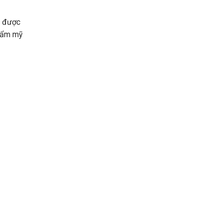
ộ được
thẩm mỹ