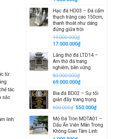
Hạc đá HD03 – Đá cẩm
thạch trắng cao 150cm,
thanh thoát như dáng
đứng giữa trời
19.000.000
₫
Giá
Giá
17.000.000
₫
gốc
hiện
Lăng thờ đá LTD14 –
là:
tại
Am thờ đá trang
19.000.000₫.
là:
nghiêm, bền vững
17.000.000₫.
ác từ
80.000.000
₫
ăng
Giá
Giá
69.000.000
₫
gốc
hiện
hế tác.
Bia đá BD02 – Sự tối
là:
tại
à sắc
giản đầy trang trọng
80.000.000₫.
là:
Giá
Giá
600.000
₫
550.000
₫
69.000.000₫.
gốc
hiện
Mộ Đá Tròn MDTA01 –
m linh.
là:
tại
Dấu Ấn Viên Mãn Trong
600.000₫.
là:
Không Gian Tâm Linh
550.000₫.