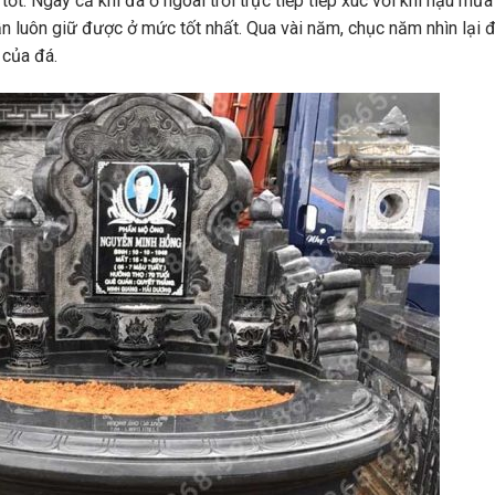
t. Ngay cả khi đá ở ngoài trời trực tiếp tiếp xúc với khí hậu mưa
n luôn giữ được ở mức tốt nhất. Qua vài năm, chục năm nhìn lại
 của đá.