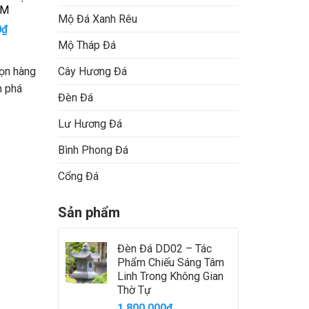
ÊM
Mộ Đá Xanh Rêu
Giá
0
₫
hiện
Mộ Tháp Đá
tại
₫.
là:
họn hàng
Cây Hương Đá
14.000.000₫.
m phá
Đèn Đá
Lư Hương Đá
Bình Phong Đá
Cổng Đá
Sản phẩm
Đèn Đá DD02 – Tác
Phẩm Chiếu Sáng Tâm
Linh Trong Không Gian
Thờ Tự
1.800.000
₫