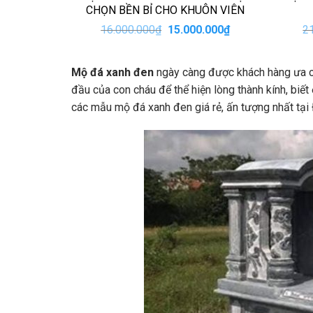
CHỌN BỀN BỈ CHO KHUÔN VIÊN
Giá
Giá
16.000.000
₫
15.000.000
₫
2
gốc
hiện
là:
tại
16.000.000₫.
là:
Mộ đá xanh đen
ngày càng được khách hàng ưa ch
15.000.000₫.
đầu của con cháu để thể hiện lòng thành kính, biết
các mẫu mộ đá xanh đen giá rẻ, ấn tượng nhất tạ