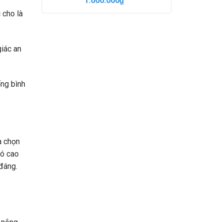
1.000.000
₫
 cho là
giác an
ống bình
a chọn
có cao
 đáng.