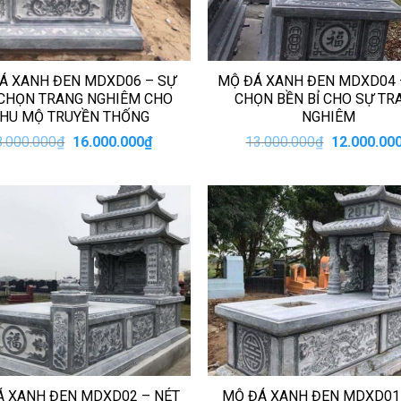
Á XANH ĐEN MDXD06 – SỰ
MỘ ĐÁ XANH ĐEN MDXD04 
CHỌN TRANG NGHIÊM CHO
CHỌN BỀN BỈ CHO SỰ TR
HU MỘ TRUYỀN THỐNG
NGHIÊM
Giá
Giá
Giá
8.000.000
₫
16.000.000
₫
13.000.000
₫
12.000.00
gốc
hiện
gốc
là:
tại
là:
18.000.000₫.
là:
13.000.000
16.000.000₫.
Á XANH ĐEN MDXD02 – NÉT
MỘ ĐÁ XANH ĐEN MDXD01