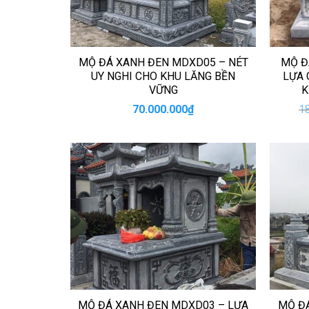
MỘ ĐÁ XANH ĐEN MDXD05 – NÉT
MỘ Đ
UY NGHI CHO KHU LĂNG BỀN
LỰA 
VỮNG
K
70.000.000
₫
1
MỘ ĐÁ XANH ĐEN MDXD03 – LỰA
MỘ Đ