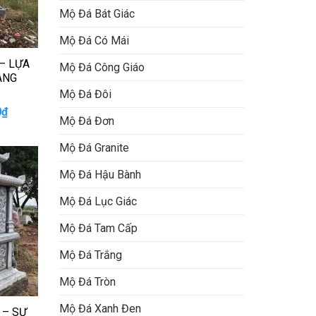
Mộ Đá Bát Giác
Mộ Đá Có Mái
– LỰA
Mộ Đá Công Giáo
ANG
Mộ Đá Đôi
Giá
0
₫
Mộ Đá Đơn
hiện
tại
₫.
là:
Mộ Đá Granite
12.000.000₫.
Mộ Đá Hậu Bành
Mộ Đá Lục Giác
Mộ Đá Tam Cấp
Mộ Đá Trắng
Mộ Đá Tròn
Mộ Đá Xanh Đen
 – SỰ