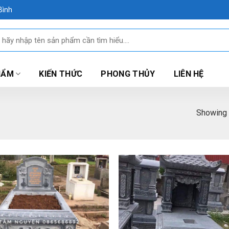
Bình
HẨM
KIẾN THỨC
PHONG THỦY
LIÊN HỆ
Showing a