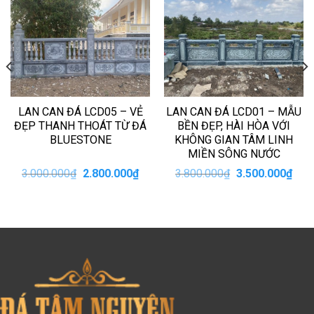
LAN CAN ĐÁ LCD05 – VẺ
LAN CAN ĐÁ LCD01 – MẪU
ĐẸP THANH THOÁT TỪ ĐÁ
BỀN ĐẸP, HÀI HÒA VỚI
BLUESTONE
KHÔNG GIAN TÂM LINH
MIỀN SÔNG NƯỚC
Giá
Giá
Giá
Giá
3.000.000
₫
2.800.000
₫
3.800.000
₫
3.500.000
₫
n
gốc
hiện
gốc
hiện
là:
tại
là:
tại
3.000.000₫.
là:
3.800.000₫.
là:
00.000₫.
2.800.000₫.
3.50