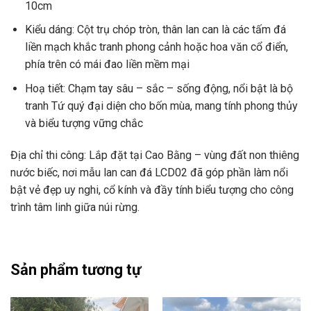
10cm
Kiểu dáng: Cột trụ chóp tròn, thân lan can là các tấm đá
liền mạch khắc tranh phong cảnh hoặc hoa văn cổ điển,
phía trên có mái đao liền mềm mại
Hoạ tiết: Chạm tay sâu – sắc – sống động, nổi bật là bộ
tranh Tứ quý đại diện cho bốn mùa, mang tính phong thủy
và biểu tượng vững chắc
Địa chỉ thi công: Lắp đặt tại Cao Bằng – vùng đất non thiêng
nước biếc, nơi mẫu lan can đá LCD02 đã góp phần làm nổi
bật vẻ đẹp uy nghi, cổ kính và đầy tính biểu tượng cho công
trình tâm linh giữa núi rừng.
Sản phẩm tương tự