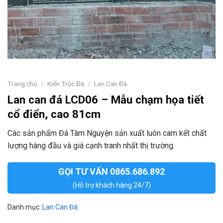
Trang chủ
/
Kiến Trúc Đá
/
Lan Can Đá
Lan can đá LCD06 – Mẫu chạm họa tiết
cổ điển, cao 81cm
Các sản phẩm Đá Tâm Nguyện sản xuất luôn cam kết chất
lượng hàng đầu và giá cạnh tranh nhất thị trường.
GỌI TƯ VẤN 0865.686.892
(Hỗ trợ khách hàng 24/7)
Danh mục:
Lan Can Đá