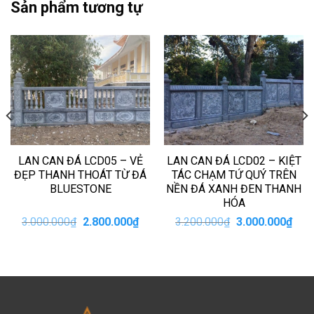
Sản phẩm tương tự
LAN CAN ĐÁ LCD05 – VẺ
LAN CAN ĐÁ LCD02 – KIỆT
ĐẸP THANH THOÁT TỪ ĐÁ
TÁC CHẠM TỨ QUÝ TRÊN
BLUESTONE
NỀN ĐÁ XANH ĐEN THANH
HÓA
Giá
Giá
Giá
Giá
3.000.000
₫
2.800.000
₫
3.200.000
₫
3.000.000
₫
n
gốc
hiện
gốc
hiện
là:
tại
là:
tại
3.000.000₫.
là:
3.200.000₫.
là:
00.000₫.
2.800.000₫.
3.00