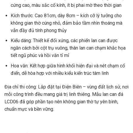
cứng cao, màu sắc cổ kính, ít bị phai mờ theo thời gian
Kích thước: Cao 81cm, dày 8cm – kích cỡ lý tưởng cho
không gian thờ cúng nhỏ, đảm bảo tầm nhìn thoáng mà
vẫn đầy đủ tính phong thủy
Kiểu dáng: Thiết kế đối xứng, các phiến lan can được
ngăn cách bởi cột trụ vuông, thân lan can chạm khắc họa
tiết ngũ phúc và hồi văn tỉ mỉ
Hoa văn: Kết hợp giữa hình khối hiện đại và nét chạm cổ
điển, dễ hòa hợp với nhiều kiểu kiến trúc tâm linh
Địa chỉ thi công: Lắp đặt tại Điện Biên – vùng đất lịch sử, nơi
mỗi công trình đều mang giá trị linh thiêng. Mẫu lan can đá
LCD06 đã góp phần tạo nên không gian thờ tự yên bình,
chuẩn mực và bền vững.