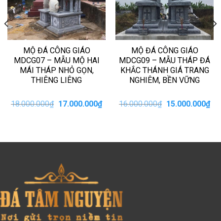
MỘ ĐÁ CÔNG GIÁO
MỘ ĐÁ CÔNG GIÁO
MDCG07 – MẪU MỘ HAI
MDCG09 – MẪU THÁP ĐÁ
MÁI THÁP NHỎ GỌN,
KHẮC THÁNH GIÁ TRANG
THIÊNG LIÊNG
NGHIÊM, BỀN VỮNG
iá
Giá
Giá
Giá
Giá
18.000.000
₫
17.000.000
₫
16.000.000
₫
15.000.000
₫
iện
gốc
hiện
gốc
hiệ
i
là:
tại
là:
tại
:
18.000.000₫.
là:
16.000.000₫.
là:
0.000.000₫.
17.000.000₫.
15.