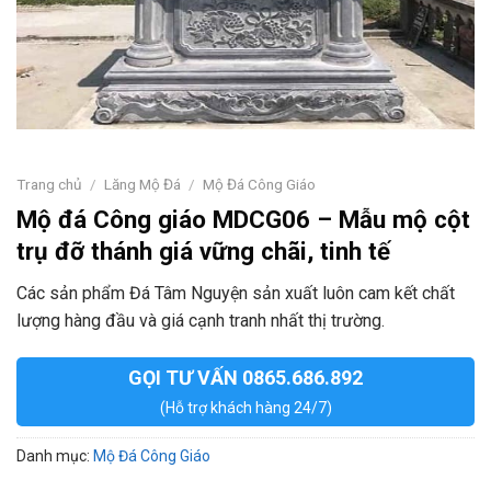
Trang chủ
/
Lăng Mộ Đá
/
Mộ Đá Công Giáo
Mộ đá Công giáo MDCG06 – Mẫu mộ cột
trụ đỡ thánh giá vững chãi, tinh tế
Các sản phẩm Đá Tâm Nguyện sản xuất luôn cam kết chất
lượng hàng đầu và giá cạnh tranh nhất thị trường.
GỌI TƯ VẤN 0865.686.892
(Hỗ trợ khách hàng 24/7)
Danh mục:
Mộ Đá Công Giáo