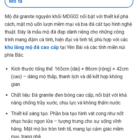
Mô tả
Mộ đá granite nguyên khối MDG02 nổi bật với thiết kế phá
cách, mặt mộ uốn lượn mềm mại và bia đá cắt tạo hình nghệ
thuật. Đây là mẫu mộ đá đẹp dành riêng cho những công
trình mang đậm cá tính, hiện đại và tinh tế, phù hợp với các
khu lăng mộ đá cao cấp
tại Yên Bái và các tỉnh miền núi
phía Bắc.
Kích thước tổng thể: 165cm (dài) × 86cm (rộng) × 42cm
(cao) – dáng mộ thấp, thanh lịch và dễ kết hợp không
gian.
Chất liệu: Đá granite đen bóng cao cấp, nổi bật với khả
năng chống trầy xước, chịu lực và không thấm nước.
Thiết kế sáng tạo: Phần bia tạo hình vát cong như nốt
nhạc hoặc ngọn lửa – tượng trưng cho sự sống vĩnh
hằng. Mặt mộ bo tròn tinh tế, mang lại cảm giác mềm
mại, trang nhã.