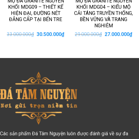
MỘ ĐÁ GRANITE NGUYÊN
MỘ ĐÁ GRANITE NGUYÊN
KHỐI MDG09 – THIẾT KẾ
KHỐI MDG04 – KIỂU MỘ
HIỆN ĐẠI, ĐƯỜNG NÉT
CẢI TÁNG TRUYỀN THỐNG,
ĐẲNG CẤP TẠI BẾN TRE
BỀN VỮNG VÀ TRANG
NGHIÊM
iá
Giá
Giá
Giá
Giá
33.000.000
₫
30.500.000
₫
29.000.000
₫
27.000.000
₫
iện
gốc
hiện
gốc
hiệ
i
là:
tại
là:
tại
:
33.000.000₫.
là:
29.000.000₫.
là:
5.000.000₫.
30.500.000₫.
27.
Các sản phẩm Đá Tâm Nguyện luôn được đánh giá về sự đa