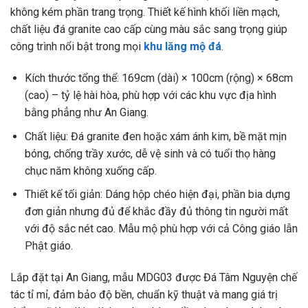
không kém phần trang trọng. Thiết kế hình khối liền mạch,
chất liệu đá granite cao cấp cùng màu sắc sang trọng giúp
công trình nổi bật trong mọi
khu lăng mộ đá
.
Kích thước tổng thể: 169cm (dài) × 100cm (rộng) × 68cm
(cao) – tỷ lệ hài hòa, phù hợp với các khu vực địa hình
bằng phẳng như An Giang.
Chất liệu: Đá granite đen hoặc xám ánh kim, bề mặt mịn
bóng, chống trầy xước, dễ vệ sinh và có tuổi thọ hàng
chục năm không xuống cấp.
Thiết kế tối giản: Dáng hộp chéo hiện đại, phần bia dựng
đơn giản nhưng đủ để khắc đầy đủ thông tin người mất
với độ sắc nét cao. Mẫu mộ phù hợp với cả Công giáo lẫn
Phật giáo.
Lắp đặt tại An Giang, mẫu MDG03 được Đá Tâm Nguyện chế
tác tỉ mỉ, đảm bảo độ bền, chuẩn kỹ thuật và mang giá trị