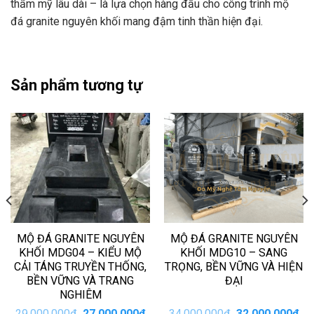
thẩm mỹ lâu dài – là lựa chọn hàng đầu cho công trình mộ
đá granite nguyên khối mang đậm tinh thần hiện đại.
Sản phẩm tương tự
MỘ ĐÁ GRANITE NGUYÊN
MỘ ĐÁ GRANITE NGUYÊN
KHỐI MDG04 – KIỂU MỘ
KHỐI MDG10 – SANG
CẢI TÁNG TRUYỀN THỐNG,
TRỌNG, BỀN VỮNG VÀ HIỆN
BỀN VỮNG VÀ TRANG
ĐẠI
NGHIÊM
iá
Giá
Giá
Giá
Giá
29.000.000
₫
27.000.000
₫
34.000.000
₫
32.000.000
₫