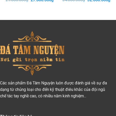
iện
gốc
hiện
gốc
hiệ
i
là:
tại
là:
tại
:
29.000.000₫.
là:
34.000.000₫.
là:
0.500.000₫.
27.000.000₫.
32.
Các sản phẩm Đá Tâm Nguyện luôn được đánh giá về sự đa
dạng từ chủng loại cho đến kỹ thuật điêu khắc của đội ngũ
chế tác tay nghề cao, có nhiều năm kinh nghiệm...