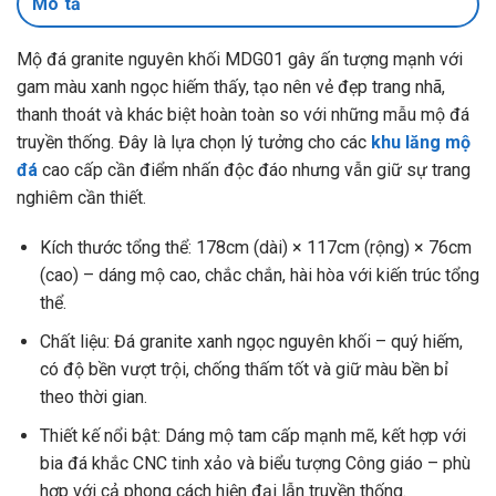
Mô tả
Mộ đá granite nguyên khối MDG01 gây ấn tượng mạnh với
gam màu xanh ngọc hiếm thấy, tạo nên vẻ đẹp trang nhã,
thanh thoát và khác biệt hoàn toàn so với những mẫu mộ đá
truyền thống. Đây là lựa chọn lý tưởng cho các
khu lăng mộ
đá
cao cấp cần điểm nhấn độc đáo nhưng vẫn giữ sự trang
nghiêm cần thiết.
Kích thước tổng thể: 178cm (dài) × 117cm (rộng) × 76cm
(cao) – dáng mộ cao, chắc chắn, hài hòa với kiến trúc tổng
thể.
Chất liệu: Đá granite xanh ngọc nguyên khối – quý hiếm,
có độ bền vượt trội, chống thấm tốt và giữ màu bền bỉ
theo thời gian.
Thiết kế nổi bật: Dáng mộ tam cấp mạnh mẽ, kết hợp với
bia đá khắc CNC tinh xảo và biểu tượng Công giáo – phù
hợp với cả phong cách hiện đại lẫn truyền thống.