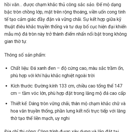
hồi văn… được chạm khắc thủ công sắc sảo. Đế mộ dạng
bậc tròn chồng lớp, mặt trên rộng thoáng, viền uốn cong tinh
tế tạo cảm giác đầy đặn và vững chãi. Sự kết hợp giữa kỹ
thuật điêu khắc truyền thống và tư duy bố cục hiện đại khiến
mẫu mộ đá tròn này trở thành điểm nhấn nổi bật trong không
gian thờ tự.
Thông số sản phẩm:
Chất liệu: Đá xanh đen – độ cứng cao, màu sắc trầm ổn,
phù hợp với khí hậu khắc nghiệt ngoài trời
Kích thước: Đường kính 133 cm, chiều cao tổng thể 147
cm – tầm vóc lớn, phù hợp đặt trong lăng mộ đá cao cấp
Thiết kế: Dáng tròn vững chãi, thân mộ chạm khắc chữ và
hoa văn truyền thống, phần lưng kết nối trực tiếp với lăng
thờ tạo thế liền mạch, uy nghi
Địa chỉ thi công: Công trình được xây dựng và lắp đặt tại