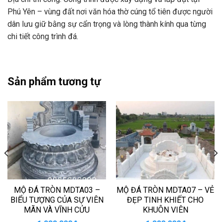
Phú Yên – vùng đất nơi văn hóa thờ cúng tổ tiên được người
dân lưu giữ bằng sự cẩn trọng và lòng thành kính qua từng
chi tiết công trình đá.
Sản phẩm tương tự
MỘ ĐÁ TRÒN MDTA03 –
MỘ ĐÁ TRÒN MDTA07 – VẺ
BIỂU TƯỢNG CỦA SỰ VIÊN
ĐẸP TINH KHIẾT CHO
MÃN VÀ VĨNH CỬU
KHUÔN VIÊN