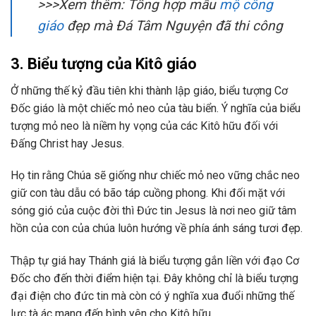
>>>Xem thêm: Tổng hợp mẫu
mộ công
giáo
đẹp mà Đá Tâm Nguyện đã thi công
3. Biểu tượng của Kitô giáo
Ở những thế kỷ đầu tiên khi thành lập giáo, biểu tượng Cơ
Đốc giáo là một chiếc mỏ neo của tàu biển. Ý nghĩa của biểu
tượng mỏ neo là niềm hy vọng của các Kitô hữu đối với
Đấng Christ hay Jesus.
Họ tin rằng Chúa sẽ giống như chiếc mỏ neo vững chắc neo
giữ con tàu dẫu có bão táp cuồng phong. Khi đối mặt với
sóng gió của cuộc đời thì Đức tin Jesus là nơi neo giữ tâm
hồn của con của chúa luôn hướng về phía ánh sáng tươi đẹp.
Thập tự giá hay Thánh giá là biểu tượng gắn liền với đạo Cơ
Đốc cho đến thời điểm hiện tại. Đây không chỉ là biểu tượng
đại điện cho đức tin mà còn có ý nghĩa xua đuổi những thế
lực tà ác mang đến bình yên cho Kitô hữu.