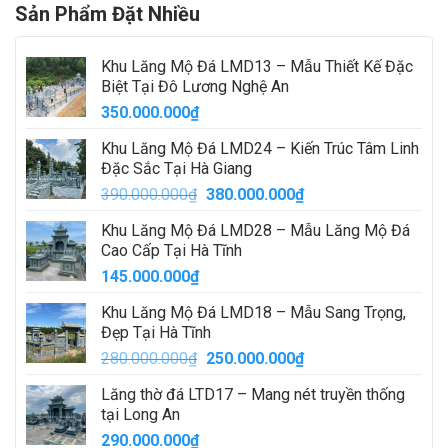
Sản Phẩm Đặt Nhiều
Khu Lăng Mộ Đá LMD13 – Mẫu Thiết Kế Đặc
Biệt Tại Đô Lương Nghệ An
350.000.000
₫
Khu Lăng Mộ Đá LMD24 – Kiến Trúc Tâm Linh
Đặc Sắc Tại Hà Giang
Giá
Giá
390.000.000
₫
380.000.000
₫
gốc
hiện
Khu Lăng Mộ Đá LMD28 – Mẫu Lăng Mộ Đá
là:
tại
Cao Cấp Tại Hà Tĩnh
390.000.000₫.
là:
145.000.000
₫
380.000.000₫.
Khu Lăng Mộ Đá LMD18 – Mẫu Sang Trọng,
Đẹp Tại Hà Tĩnh
Giá
Giá
280.000.000
₫
250.000.000
₫
gốc
hiện
Lăng thờ đá LTD17 – Mang nét truyền thống
là:
tại
tại Long An
280.000.000₫.
là:
290.000.000
₫
250.000.000₫.