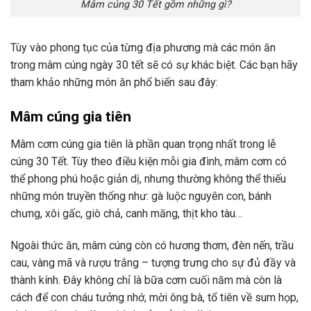
Mâm cúng 30 Tết gồm những gì?
Tùy vào phong tục của từng địa phương mà các món ăn
trong mâm cúng ngày 30 tết sẽ có sự khác biệt. Các bạn hãy
tham khảo những món ăn phổ biến sau đây:
Mâm cúng gia tiên
Mâm cơm cúng gia tiên là phần quan trọng nhất trong lễ
cúng 30 Tết. Tùy theo điều kiện mỗi gia đình, mâm cơm có
thể phong phú hoặc giản dị, nhưng thường không thể thiếu
những món truyền thống như: gà luộc nguyên con, bánh
chưng, xôi gấc, giò chả, canh măng, thịt kho tàu…
Ngoài thức ăn, mâm cúng còn có hương thơm, đèn nến, trầu
cau, vàng mã và rượu trắng – tượng trưng cho sự đủ đầy và
thành kính. Đây không chỉ là bữa cơm cuối năm mà còn là
cách để con cháu tưởng nhớ, mời ông bà, tổ tiên về sum họp,