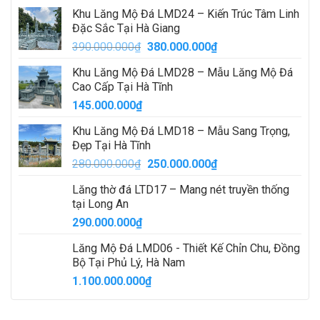
Khu Lăng Mộ Đá LMD24 – Kiến Trúc Tâm Linh
Đặc Sắc Tại Hà Giang
Giá
Giá
390.000.000
₫
380.000.000
₫
gốc
hiện
Khu Lăng Mộ Đá LMD28 – Mẫu Lăng Mộ Đá
là:
tại
Cao Cấp Tại Hà Tĩnh
390.000.000₫.
là:
145.000.000
₫
380.000.000₫.
Khu Lăng Mộ Đá LMD18 – Mẫu Sang Trọng,
Đẹp Tại Hà Tĩnh
Giá
Giá
280.000.000
₫
250.000.000
₫
gốc
hiện
Lăng thờ đá LTD17 – Mang nét truyền thống
là:
tại
tại Long An
280.000.000₫.
là:
290.000.000
₫
250.000.000₫.
Lăng Mộ Đá LMD06 - Thiết Kế Chỉn Chu, Đồng
Bộ Tại Phủ Lý, Hà Nam
1.100.000.000
₫