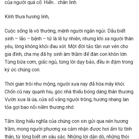
của người quá cố: Hiển… chân linh.
Kính thưa hương linh,
Cuộc sống là vô thường, mệnh người ngắn ngủi. Dẫu biết
sinh – lão – bệnh – tử là lẽ tự nhiên, nhưng khi xa người thân
yêu, lòng không khỏi đau xót. Một đời tảo tần vun vén cho
gia đình, cha mẹ đã hy sinh âm thầm để đàn con khôn lớn.
Từng bữa cơm, giấc ngủ, từng lời dạy bảo, đều in đậm trong
ký ức chúng con.
Thời gian trôi như mộng, người xưa nay đã hóa mây khói.
Chốn cũ nay quạnh hiu, góc nhà thiếu bóng dáng thân thương.
Vườn xưa lá úa, cửa sổ vắng người trông, hương nhang lan
tỏa gợi bao nỗi niềm thương nhớ.
Tấm lòng hiếu nghĩa của chúng con xin gửi qua nén hương
trầm, mong người phương xa cảm nhận được hơi ấm từ tình
thân, từ lòng biết ơn sâu sắc. Những lời dặn dò, những thói