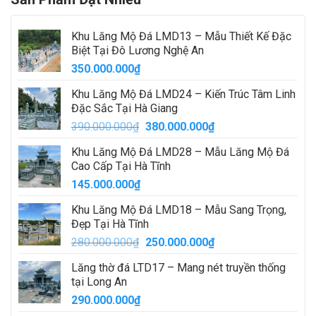
Khu Lăng Mộ Đá LMD13 – Mẫu Thiết Kế Đặc
Biệt Tại Đô Lương Nghệ An
350.000.000
₫
Khu Lăng Mộ Đá LMD24 – Kiến Trúc Tâm Linh
Đặc Sắc Tại Hà Giang
Giá
Giá
390.000.000
₫
380.000.000
₫
gốc
hiện
Khu Lăng Mộ Đá LMD28 – Mẫu Lăng Mộ Đá
là:
tại
Cao Cấp Tại Hà Tĩnh
390.000.000₫.
là:
145.000.000
₫
380.000.000₫.
Khu Lăng Mộ Đá LMD18 – Mẫu Sang Trọng,
Đẹp Tại Hà Tĩnh
Giá
Giá
280.000.000
₫
250.000.000
₫
gốc
hiện
Lăng thờ đá LTD17 – Mang nét truyền thống
là:
tại
tại Long An
280.000.000₫.
là:
290.000.000
₫
250.000.000₫.