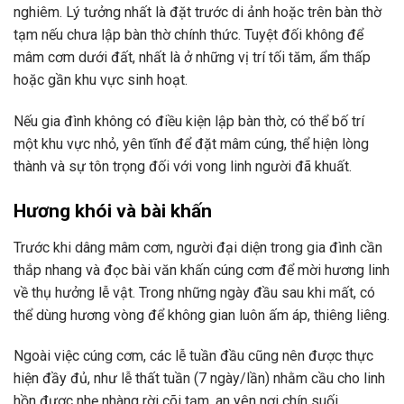
nghiêm. Lý tưởng nhất là đặt trước di ảnh hoặc trên bàn thờ
tạm nếu chưa lập bàn thờ chính thức. Tuyệt đối không để
mâm cơm dưới đất, nhất là ở những vị trí tối tăm, ẩm thấp
hoặc gần khu vực sinh hoạt.
Nếu gia đình không có điều kiện lập bàn thờ, có thể bố trí
một khu vực nhỏ, yên tĩnh để đặt mâm cúng, thể hiện lòng
thành và sự tôn trọng đối với vong linh người đã khuất.
Hương khói và bài khấn
Trước khi dâng mâm cơm, người đại diện trong gia đình cần
thắp nhang và đọc bài văn khấn cúng cơm để mời hương linh
về thụ hưởng lễ vật. Trong những ngày đầu sau khi mất, có
thể dùng hương vòng để không gian luôn ấm áp, thiêng liêng.
Ngoài việc cúng cơm, các lễ tuần đầu cũng nên được thực
hiện đầy đủ, như lễ thất tuần (7 ngày/lần) nhằm cầu cho linh
hồn được nhẹ nhàng rời cõi tạm, an yên nơi chín suối.