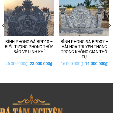
BÌNH PHONG ĐÁ BPD10 –
BÌNH PHONG ĐÁ BPD07 –
BIỂU TƯỢNG PHONG THỦY
HÀI HÒA TRUYỀN THỐNG
BẢO VỆ LINH KHÍ
TRONG KHÔNG GIAN THỜ
TỰ
iá
Giá
Giá
Giá
Giá
25.000.000
₫
23.000.000
₫
16.000.000
₫
14.000.000
₫
iện
gốc
hiện
gốc
hiệ
i
là:
tại
là:
tại
:
25.000.000₫.
là:
16.000.000₫.
là:
4.000.000₫.
23.000.000₫.
14.