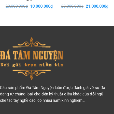
iá
Giá
Giá
Giá
Giá
23.000.000
₫
18.000.000
₫
23.000.000
₫
21.000.000
₫
iện
gốc
hiện
gốc
hiệ
i
là:
tại
là:
tại
:
23.000.000₫.
là:
23.000.000₫.
là:
3.000.000₫.
18.000.000₫.
21.
Các sản phẩm Đá Tâm Nguyện luôn được đánh giá về sự đa
dạng từ chủng loại cho đến kỹ thuật điêu khắc của đội ngũ
chế tác tay nghề cao, có nhiều năm kinh nghiệm...