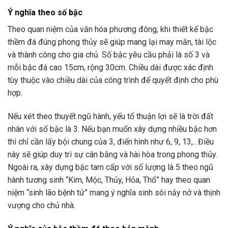
Ý nghĩa theo số bậc
Theo quan niệm của văn hóa phương đông, khi thiết kế bậc
thềm đá đúng phong thủy sẽ giúp mang lại may mắn, tài lộc
và thành công cho gia chủ. Số bậc yêu cầu phải là số 3 và
mỗi bậc đá cao 15cm, rộng 30cm. Chiều dài được xác định
tùy thuộc vào chiều dài của công trình để quyết định cho phù
hợp.
Nếu xét theo thuyết ngũ hành, yếu tố thuận lợi sẽ là trời đất
nhân với số bậc là 3. Nếu bạn muốn xây dựng nhiều bậc hơn
thì chỉ cần lấy bội chung của 3, điển hình như 6, 9, 13,…Điều
này sẽ giúp duy trì sự cân bằng và hài hòa trong phong thủy.
Ngoài ra, xây dựng bậc tam cấp với số lượng là 5 theo ngũ
hành tương sinh “Kim, Mộc, Thủy, Hỏa, Thổ” hay theo quan
niệm “sinh lão bệnh tử” mang ý nghĩa sinh sôi nảy nở và thịnh
vượng cho chủ nhà.