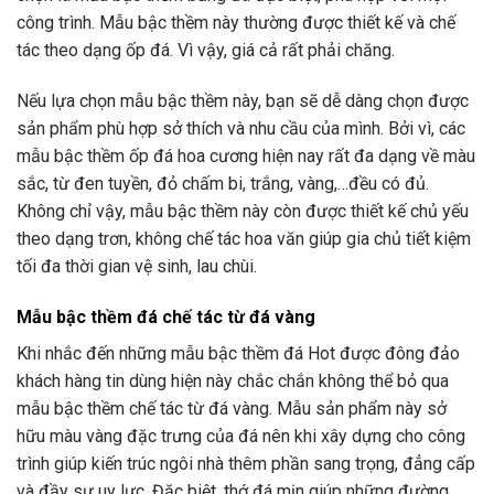
công trình. Mẫu bậc thềm này thường được thiết kế và chế
tác theo dạng ốp đá. Vì vậy, giá cả rất phải chăng.
Nếu lựa chọn mẫu bậc thềm này, bạn sẽ dễ dàng chọn được
sản phẩm phù hợp sở thích và nhu cầu của mình. Bởi vì, các
mẫu bậc thềm ốp đá hoa cương hiện nay rất đa dạng về màu
sắc, từ đen tuyền, đỏ chấm bi, trắng, vàng,…đều có đủ.
Không chỉ vậy, mẫu bậc thềm này còn được thiết kế chủ yếu
theo dạng trơn, không chế tác hoa văn giúp gia chủ tiết kiệm
tối đa thời gian vệ sinh, lau chùi.
Mẫu bậc thềm đá chế tác từ đá vàng
Khi nhắc đến những mẫu bậc thềm đá Hot được đông đảo
khách hàng tin dùng hiện này chắc chắn không thể bỏ qua
mẫu bậc thềm chế tác từ đá vàng. Mẫu sản phẩm này sở
hữu màu vàng đặc trưng của đá nên khi xây dựng cho công
trình giúp kiến trúc ngôi nhà thêm phần sang trọng, đẳng cấp
và đầy sự uy lực. Đặc biệt, thớ đá mịn giúp những đường