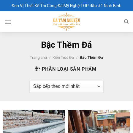
Skip
Đơn Vị Thiết Kế Thi Công Đá Mỹ Nghệ TOP đầu #1 Ninh Bình
to
content
Bậc Thềm Đá
Trang chủ
/
Kiến Trúc Đá
/
Bậc Thềm Đá
PHÂN LOẠI SẢN PHẨM