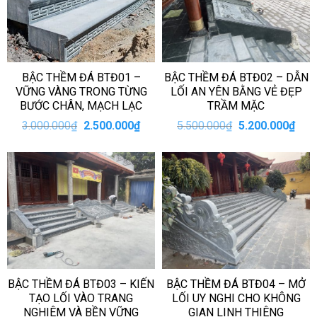
BẬC THỀM ĐÁ BTĐ01 –
BẬC THỀM ĐÁ BTĐ02 – DẪN
VỮNG VÀNG TRONG TỪNG
LỐI AN YÊN BẰNG VẺ ĐẸP
BƯỚC CHÂN, MẠCH LẠC
TRẦM MẶC
Giá
Giá
Giá
Giá
3.000.000
₫
2.500.000
₫
5.500.000
₫
5.200.000
₫
gốc
hiện
gốc
hiện
là:
tại
là:
tại
3.000.000₫.
là:
5.500.000₫.
là:
2.500.000₫.
5.20
BẬC THỀM ĐÁ BTĐ03 – KIẾN
BẬC THỀM ĐÁ BTĐ04 – MỞ
TẠO LỐI VÀO TRANG
LỐI UY NGHI CHO KHÔNG
NGHIÊM VÀ BỀN VỮNG
GIAN LINH THIÊNG