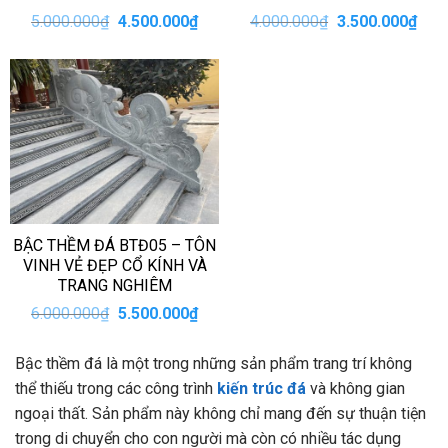
Giá
Giá
Giá
Giá
5.000.000
₫
4.500.000
₫
4.000.000
₫
3.500.000
₫
gốc
hiện
gốc
hiện
là:
tại
là:
tại
5.000.000₫.
là:
4.000.000₫.
là:
4.500.000₫.
3.50
BẬC THỀM ĐÁ BTĐ05 – TÔN
VINH VẺ ĐẸP CỔ KÍNH VÀ
TRANG NGHIÊM
Giá
Giá
6.000.000
₫
5.500.000
₫
gốc
hiện
là:
tại
6.000.000₫.
là:
Bậc thềm đá là một trong những sản phẩm trang trí không
5.500.000₫.
thể thiếu trong các công trình
kiến trúc đá
và không gian
ngoại thất. Sản phẩm này không chỉ mang đến sự thuận tiện
trong di chuyển cho con người mà còn có nhiều tác dụng