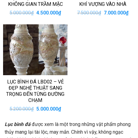
KHÔNG GIAN TRẦM MẶC
KHÍ VƯỢNG VÀO NHÀ
Giá
Giá
Giá
Giá
5.000.000
₫
4.500.000
₫
7.500.000
₫
7.000.000
₫
gốc
hiện
gốc
hiện
là:
tại
là:
tại
5.000.000₫.
là:
7.500.000₫.
là:
4.500.000₫.
7.00
LỤC BÌNH ĐÁ LBD02 – VẺ
ĐẸP NGHỆ THUẬT SANG
TRỌNG ĐẾN TỪNG ĐƯỜNG
CHẠM
Giá
Giá
5.200.000
₫
5.000.000
₫
gốc
hiện
là:
tại
5.200.000₫.
là:
Lục bình đá
được xem là một trong những vật phẩm phong
5.000.000₫.
thủy mang lại tài lộc, may mắn. Chính vì vậy, không ngạc