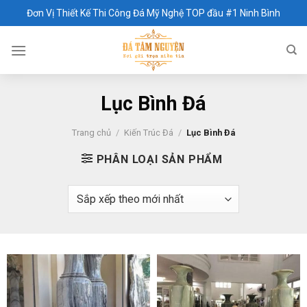
Skip
Đơn Vị Thiết Kế Thi Công Đá Mỹ Nghệ TOP đầu #1 Ninh Bình
to
content
Lục Bình Đá
Trang chủ
/
Kiến Trúc Đá
/
Lục Bình Đá
PHÂN LOẠI SẢN PHẨM