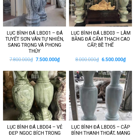
LỤC BÌNH ĐÁ LBD01 – ĐÁ
LỤC BÌNH ĐÁ LBD03 – LÀM
TUYẾT SƠN VÂN TỰ NHIÊN,
BẰNG ĐÁ CẨM THẠCH CAO
SANG TRỌNG VÀ PHONG
CẤP, BỀ THẾ
THỦY
Giá
Giá
Giá
Giá
7.800.000
₫
7.500.000
₫
8.000.000
₫
6.500.000
₫
gốc
hiện
gốc
hiện
là:
tại
là:
tại
7.800.000₫.
là:
8.000.000₫.
là:
7.500.000₫.
6.50
LỤC BÌNH ĐÁ LBD04 – VẺ
LỤC BÌNH ĐÁ LBD05 – CẶP
ĐẸP NGỌC BÍCH TRONG
BÌNH THANH THOÁT, MANG